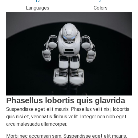
12
3
Languages
Colors
Phasellus lobortis quis glavrida
Suspendisse eget elit mauris. Phasellus velit nisi, lobortis
quis nisi et, venenatis finibus velit. Integer non nibh eget
arcu malesuada ullamcorper.
Morbi nec accumsan sem. Suspendisse eget elit mauris.